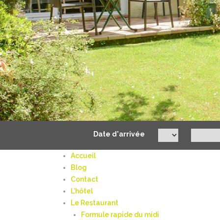
Date d'arrivée
Accueil
Blog
Contact
L’hôtel
Le Restaurant
Formule rapide du midi