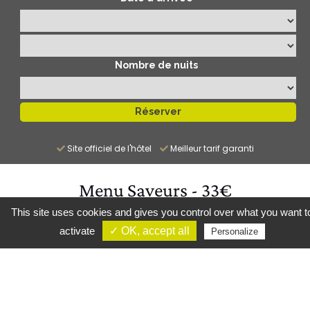
Nombre de nuits
Site officiel de l'hôtel
Meilleur tarif garanti
Menu Saveurs - 33€
This site uses cookies and gives you control over what you want t
activate
✓ OK, accept all
Personalize
6 Huitres creuses de Cancale N°3
ou
Blinis de saumon fumé par nos
soins, crème à l’aneth
ou
Andouille de Vire poêlée et lentillons roses de
la Champagne