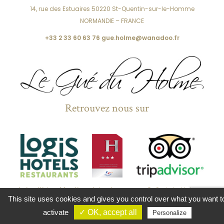
14, rue des Estuaires
50220 St-Quentin-sur-le-Homme
NORMANDIE – FRANCE
+33 2 33 60 63 76
gue.holme@wanadoo.fr
Retrouvez nous sur
Actualités
-
Mentions Légales
- 2024 © Gué du Holme -
This site uses cookies and gives you control over what you want t
Création
MC Performances
activate
✓ OK, accept all
Personalize