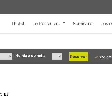
L’hôtel
Le Restaurant
Séminaire
Les c
Nombre de nuits
Site off
NCHES